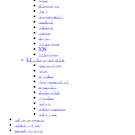
پونټیاک
زحل
انفینیټي
لیکسس
لینکن
مینی
بویک
هیوندای
VW
ټیوټا-۱
L1 شاک جذبونکی
جي ايم سي
جیو
عطارد
اولډسموبیل
پلیموت
کاډیلیک
سکېون
وولو
میتسوبیشي
سوزوکي
د سټرټ برخې
نوي راغلي
دودیز خدمت