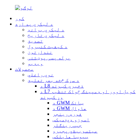
کور
د لیکري په اړه
د لیکري برانډ
د لیکري تاریخ
تصدیق
د کیفیت کنټرول
نندارتون
پرله پسې پوښتنې
ویډیو
محصولات
نوي راغلي
د سړک څخه بهر تعلیق
د L8 ذخیرې کټونه
د L7 کویل اوور او ډمپینګ ځواک تنظیم
وړ کټونه
د GWM ټانک
د GWM هاوال
فورډ رینجر
اسوزو ډي-میکس
جیپ رینګلر
میتسوبیشي پجیرو
ټیوټا هایلکس