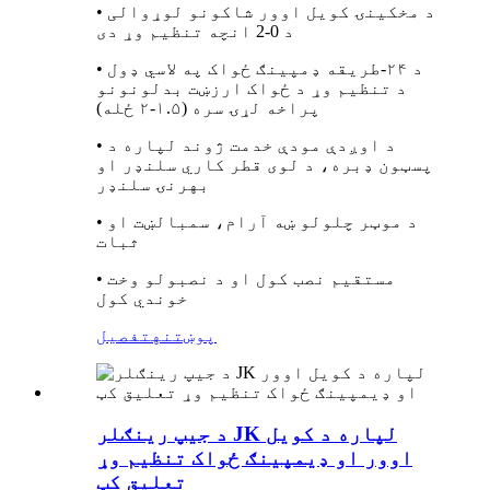
• د مخکینۍ کویل اوور شاکونو لوړوالی
د 0-2 انچه تنظیم وړ دی
• د ۲۴-طریقه ډمپینګ ځواک په لاسي ډول
د تنظیم وړ د ځواک ارزښت بدلونونو
پراخه لړۍ سره (۱.۵-۲ ځله)
• د اوږدې مودې خدمت ژوند لپاره د
پسټون ډبره، د لوی قطر کاري سلنډر او
بهرنۍ سلنډر
• د موټر چلولو ښه آرام، سمبالښت او
ثبات
• مستقیم نصب کول او د نصبولو وخت
خوندي کول
پوښتنه
تفصیل
د جیپ رینګلر JK لپاره د کویل
اوور او ډیمپینګ ځواک تنظیم وړ
تعلیق کټ