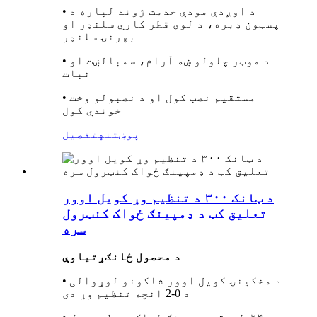
• د اوږدې مودې خدمت ژوند لپاره د
پسټون ډبره، د لوی قطر کاري سلنډر او
بهرنۍ سلنډر
• د موټر چلولو ښه آرام، سمبالښت او
ثبات
• مستقیم نصب کول او د نصبولو وخت
خوندي کول
پوښتنه
تفصیل
د ټانک ۳۰۰ د تنظیم وړ کویل اوور
تعلیق کټ د ډمپینګ ځواک کنټرول
سره
د محصول ځانګړتیاوې
• د مخکینۍ کویل اوور شاکونو لوړوالی
د 0-2 انچه تنظیم وړ دی