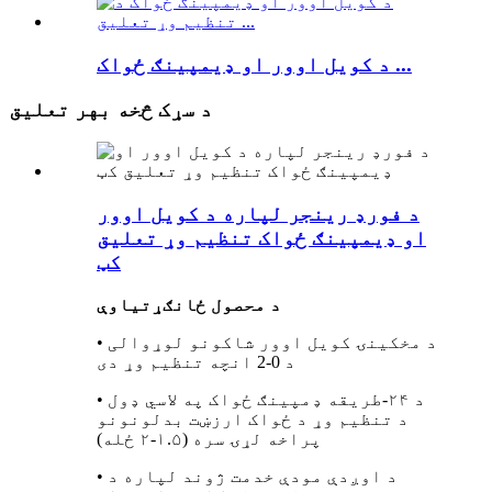
د کویل اوور او ډیمپینګ ځواک ...
د سړک څخه بهر تعلیق
د فورډ رینجر لپاره د کویل اوور
او ډیمپینګ ځواک تنظیم وړ تعلیق
کټ
د محصول ځانګړتیاوې
• د مخکینۍ کویل اوور شاکونو لوړوالی
د 0-2 انچه تنظیم وړ دی
• د ۲۴-طریقه ډمپینګ ځواک په لاسي ډول
د تنظیم وړ د ځواک ارزښت بدلونونو
پراخه لړۍ سره (۱.۵-۲ ځله)
• د اوږدې مودې خدمت ژوند لپاره د