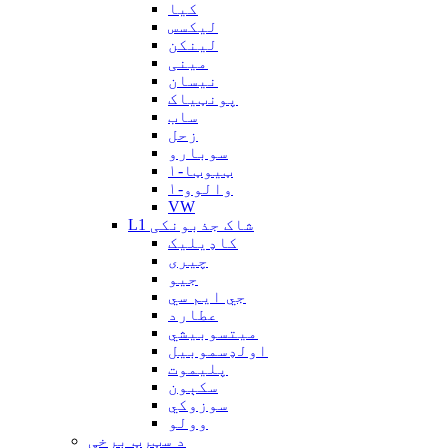
کیا
لیکسس
لینکن
مینی
نیسان
پونټیاک
ساب
زحل
سوبارو
ټیوټا-۱
والوو-۱
VW
L1 شاک جذبونکی
کاډیلیک
چیری
جیو
جي ايم سي
عطارد
میتسوبیشي
اولډسموبیل
پلیموت
سکېون
سوزوکي
وولو
د سټرټ برخې