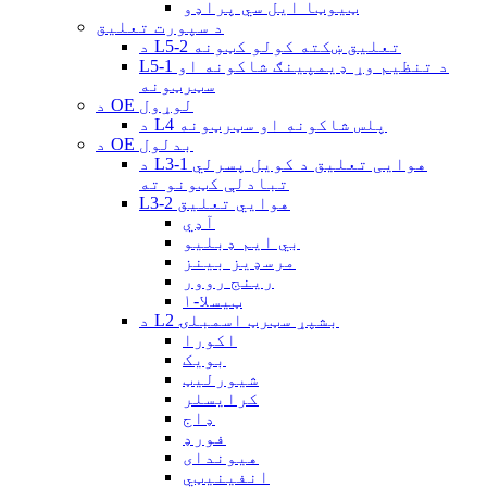
ټیوټا ایل سي پراډو
د سپورت تعلیق
د L5-2 تعلیق ښکته کولو کټونه
L5-1 د تنظیم وړ ډیمپینګ شاکونه او
سټرټونه
د OE لوړول
د L4 پلس شاکونه او سټرټونه
د OE بدلول
د L3-1 هوایی تعلیق د کویل پسرلي
تبادلې کټونو ته
L3-2 هوايي تعلیق
آډي
بي ایم ډبلیو
مرسډیز بینز
رینج روور
ټیسلا-۱
د L2 بشپړ سټرټ اسمبلۍ
اکورا
بویک
شیورلیټ
کرایسلر
ډاج
فورډ
هیوندای
انفینیټي