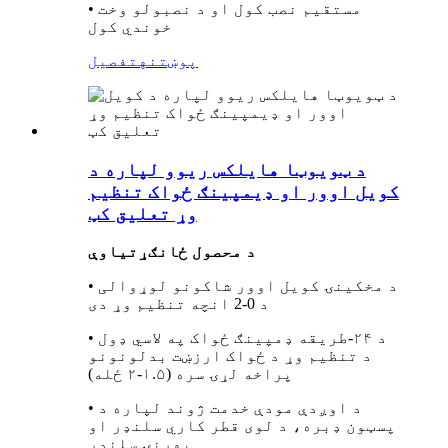
• مستقیم نصب کول او د نصبولو وخت
خوندي کول
پوښتنه
تفصیل
د ټویوټا هایلکس ریوو لپاره د
کویل اوور او ډیمپینګ ځواک تنظیم
وړ تعلیق کټ
د محصول ځانګړتیاوې
• د مخکینۍ کویل اوور شاکونو لوړوالی
د 0-2 انچه تنظیم وړ دی
• د ۲۴-طریقه ډمپینګ ځواک په لاسي ډول
د تنظیم وړ د ځواک ارزښت بدلونونو
پراخه لړۍ سره (۱.۵-۲ ځله)
• د اوږدې مودې خدمت ژوند لپاره د
پسټون ډبره، د لوی قطر کاري سلنډر او
بهرنۍ سلنډر