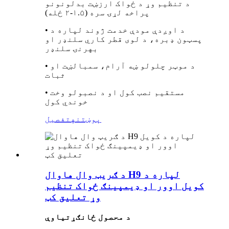
د تنظیم وړ د ځواک ارزښت بدلونونو
پراخه لړۍ سره (۱.۵-۲ ځله)
• د اوږدې مودې خدمت ژوند لپاره د
پسټون ډبره، د لوی قطر کاري سلنډر او
بهرنۍ سلنډر
• د موټر چلولو ښه آرام، سمبالښت او
ثبات
• مستقیم نصب کول او د نصبولو وخت
خوندي کول
پوښتنه
تفصیل
د ګریټ وال هاوال H9 لپاره د
کویل اوور او ډیمپینګ ځواک تنظیم
وړ تعلیق کټ
د محصول ځانګړتیاوې