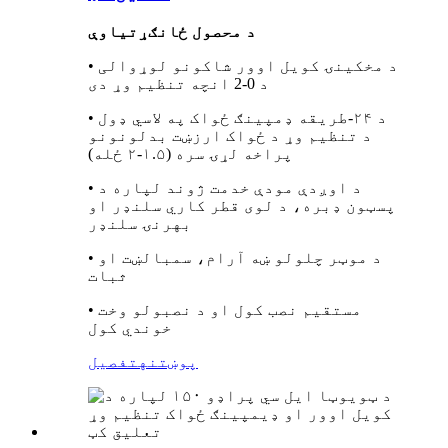
د محصول ځانګړتیاوې
• د مخکینۍ کویل اوور شاکونو لوړوالی
د 0-2 انچه تنظیم وړ دی
• د ۲۴-طریقه ډمپینګ ځواک په لاسي ډول
د تنظیم وړ د ځواک ارزښت بدلونونو
پراخه لړۍ سره (۱.۵-۲ ځله)
• د اوږدې مودې خدمت ژوند لپاره د
پسټون ډبره، د لوی قطر کاري سلنډر او
بهرنۍ سلنډر
• د موټر چلولو ښه آرام، سمبالښت او
ثبات
• مستقیم نصب کول او د نصبولو وخت
خوندي کول
پوښتنه
تفصیل