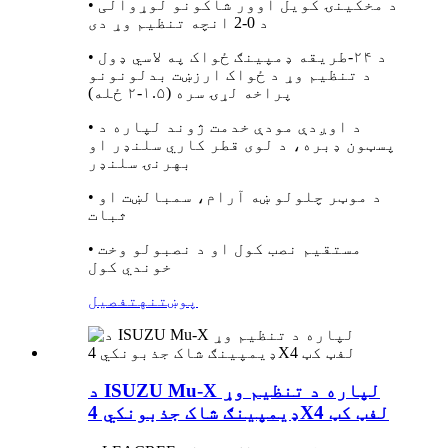
• د مخکینۍ کویل اوور شاکونو لوړوالی
د 0-2 انچه تنظیم وړ دی
• د ۲۴-طریقه ډمپینګ ځواک په لاسي ډول
د تنظیم وړ د ځواک ارزښت بدلونونو
پراخه لړۍ سره (۱.۵-۲ ځله)
• د اوږدې مودې خدمت ژوند لپاره د
پسټون ډبره، د لوی قطر کاري سلنډر او
بهرنۍ سلنډر
• د موټر چلولو ښه آرام، سمبالښت او
ثبات
• مستقیم نصب کول او د نصبولو وخت
خوندي کول
پوښتنه
تفصیل
د ISUZU Mu-X لپاره د تنظیم وړ
ډیمپینګ شاک جذبونکي 4X4 لفټ کټ