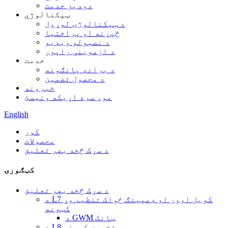
دودیز خدمت
ټیکنالوژي
د ټیکنالوژۍ لوړول
څېړنه او پراختیا
د نصبولو ویډیو
د ازموینې راپور
خدمت
د برانډ پانګونه
د محصول تضمین
خبرونه
موږ سره اړیکه ونیسئ
English
کور
محصولات
د سړک څخه بهر تعلیق
کټګورۍ
د سړک څخه بهر تعلیق
د L7 کویل اوور او ډمپینګ ځواک تنظیم وړ
کټونه
د GWM ټانک
د L8 ذخیرې کټونه