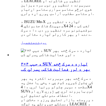
د LEACREE تنظیم وړ شاکونه او
سټرټونه د تنظیم وړ نوب سره ډیزاین
شوي ترڅو ستاسو سواری ستاسو اړتیاو
او ستاسو مطلوب آرامۍ پورې اړه ولري.
د ISUZU Mu-X لپاره د تنظیم وړ
ډمپینګ شاک جذبونکي 4X4 لفټ کټ د 24
موقعیتونو سره تنظیم وړ دی. دا د سړک
دننه او بهر کارولو لپاره مثالی دی.
پوښتنه
تفصیل
د جیپ ۴×۴ SUV لپاره د سړک څخه
بهر د لوړ فعالیت شاکس پسرلي کټ
د سړک څخه بهر موټرونه اکثره په بهر
کې چلول کیږي، کوم چې د پخې یا جغل په
سطحه د موټر چلولو وړتیا لري. دا 4X4
SUVs لوی ټایرونه لري چې ژورې لارې او
انعطاف منونکي تعلیق لري.
د وروسته بازار تعلیق پرزو د مخکښ او
مسلکي جوړونکي په توګه، LEACREE د