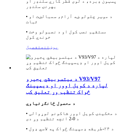
پسټون ډبره، د لوی قطر کاري سلنډر او
بهرنۍ سلنډر
• د موټر چلولو ښه آرام، سمبالښت او
ثبات
• مستقیم نصب کول او د نصبولو وخت
خوندي کول
پوښتنه
تفصیل
د میتسوبیشي پجیرو V93/V97
لپاره د کویل اوور او ډیمپینګ
ځواک تنظیم وړ تعلیق کټ
د محصول ځانګړتیاوې
• د مخکینۍ کویل اوور شاکونو لوړوالی
د 0-2 انچه تنظیم وړ دی
• د ۲۴-طریقه ډمپینګ ځواک په لاسي ډول