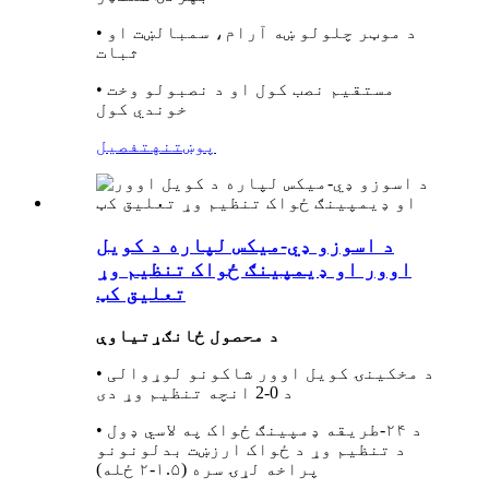
• د موټر چلولو ښه آرام، سمبالښت او
ثبات
• مستقیم نصب کول او د نصبولو وخت
خوندي کول
پوښتنه
تفصیل
د اسوزو ډي-میکس لپاره د کویل
اوور او ډیمپینګ ځواک تنظیم وړ
تعلیق کټ
د محصول ځانګړتیاوې
• د مخکینۍ کویل اوور شاکونو لوړوالی
د 0-2 انچه تنظیم وړ دی
• د ۲۴-طریقه ډمپینګ ځواک په لاسي ډول
د تنظیم وړ د ځواک ارزښت بدلونونو
پراخه لړۍ سره (۱.۵-۲ ځله)