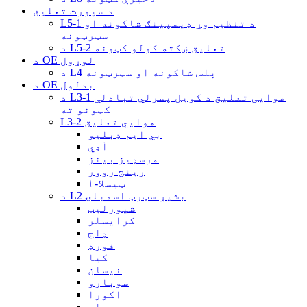
د سپورت تعلیق
L5-1 د تنظیم وړ ډیمپینګ شاکونه او
سټرټونه
د L5-2 تعلیق ښکته کولو کټونه
د OE لوړول
د L4 پلس شاکونه او سټرټونه
د OE بدلول
د L3-1 هوایی تعلیق د کویل پسرلي تبادلې
کټونو ته
L3-2 هوايي تعلیق
بي ایم ډبلیو
آډي
مرسډیز بینز
رینج روور
ټیسلا-۱
د L2 بشپړ سټرټ اسمبلۍ
شیورلیټ
کرایسلر
ډاج
فورډ
کیا
نیسان
سوبارو
اکورا
ساب