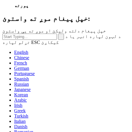
پورته
خپل پیغام موږ ته واستوئ:
خپل پیغام دلته ولیکئ او موږ ته یې واستوئ
د لټون لپاره انټر یا د
تړلو لپاره ESC کیکاږئ
English
Chinese
French
German
Portuguese
Spanish
Russian
Japanese
Korean
Arabic
Irish
Greek
Turkish
Italian
Danish
Romanian