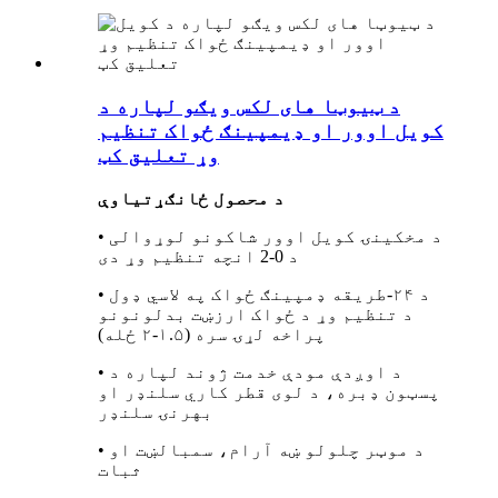
د ټیوټا های لکس ویګو لپاره د
کویل اوور او ډیمپینګ ځواک تنظیم
وړ تعلیق کټ
د محصول ځانګړتیاوې
• د مخکینۍ کویل اوور شاکونو لوړوالی
د 0-2 انچه تنظیم وړ دی
• د ۲۴-طریقه ډمپینګ ځواک په لاسي ډول
د تنظیم وړ د ځواک ارزښت بدلونونو
پراخه لړۍ سره (۱.۵-۲ ځله)
• د اوږدې مودې خدمت ژوند لپاره د
پسټون ډبره، د لوی قطر کاري سلنډر او
بهرنۍ سلنډر
• د موټر چلولو ښه آرام، سمبالښت او
ثبات