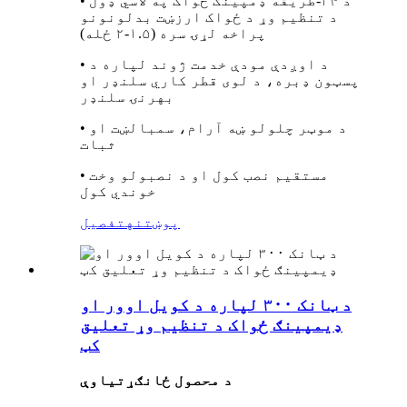
• د ۲۴-طریقه ډمپینګ ځواک په لاسي ډول
د تنظیم وړ د ځواک ارزښت بدلونونو
پراخه لړۍ سره (۱.۵-۲ ځله)
• د اوږدې مودې خدمت ژوند لپاره د
پسټون ډبره، د لوی قطر کاري سلنډر او
بهرنۍ سلنډر
• د موټر چلولو ښه آرام، سمبالښت او
ثبات
• مستقیم نصب کول او د نصبولو وخت
خوندي کول
پوښتنه
تفصیل
د ټانک ۳۰۰ لپاره د کویل اوور او
ډیمپینګ ځواک د تنظیم وړ تعلیق
کټ
د محصول ځانګړتیاوې