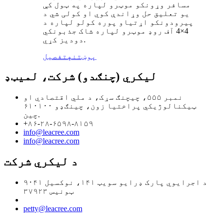
مسافر وړونکو موټرو لپاره په ټول کې
یو تعلیق حل وړاندې کوي او کولی شي د
پیرودونکو اړتیاو پوره کولو لپاره د
4×4 آف روډ موټرو لپاره شاک جذبونکي
دودیز کړي.
پوښتنه
تفصیل
لیکري (چنګدو) شرکت، لمیټډ
نمبر ۵۵۵، چیچنګ سړک، د ملي اقتصادي او
ټیکنالوژیکي پراختیا زون، چینګډو ۶۱۰۱۰۰
چین.
+۸۶-۲۸-۶۵۹۸-۸۱۵۹
info@leacree.com
info@leacree.com
د لیکري شرکت
۹۰۴۱ د اجرایوي پارک ډرایو سویټ ۱۴۱، نوکسیل
ټونیس ۳۷۹۲۳
petty@leacree.com