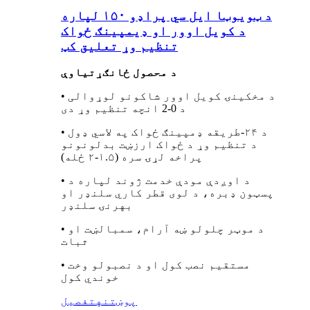
د ټویوټا ایل سي پراډو ۱۵۰ لپاره
د کویل اوور او ډیمپینګ ځواک
تنظیم وړ تعلیق کټ
د محصول ځانګړتیاوې
• د مخکینۍ کویل اوور شاکونو لوړوالی
د 0-2 انچه تنظیم وړ دی
• د ۲۴-طریقه ډمپینګ ځواک په لاسي ډول
د تنظیم وړ د ځواک ارزښت بدلونونو
پراخه لړۍ سره (۱.۵-۲ ځله)
• د اوږدې مودې خدمت ژوند لپاره د
پسټون ډبره، د لوی قطر کاري سلنډر او
بهرنۍ سلنډر
• د موټر چلولو ښه آرام، سمبالښت او
ثبات
• مستقیم نصب کول او د نصبولو وخت
خوندي کول
پوښتنه
تفصیل