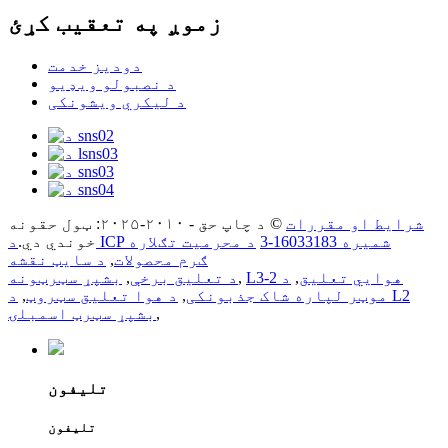
زموږ په تعقیب کړئ
دودیز خدمت
د نصبولو ویډیو
د لیکري ویشونکی
شرایط او مقررات
© د چاپ حق - ۲۰۱۰-۲۰۲۵: ټول حقونه
د ICP شمیره 16033183-3
د محرمیت تګلاره
خوندي دي.
ګرم محصولات
,
د سایټ نقشه
L3-2 هوايي تعلیق
,
د
,
د تعلیق برخې
,
بشپړ سټرټونه
موټر لپاره شاک جذبونکی
,
د هوا تعلیق سټروټ
,
د L2
,
بشپړ سټرټ اسمبلۍ
تلیفون
تلیفون