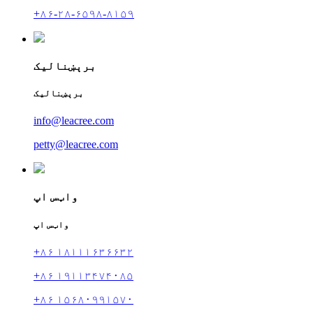
+۸۶-۲۸-۶۵۹۸-۸۱۵۹
برېښنالیک
برېښنالیک
info@leacree.com
petty@leacree.com
واټس اپ
واټس اپ
+۸۶ ۱۸۱۱۱۶۳۶۶۳۲
+۸۶ ۱۹۱۱۳۴۷۴۰۸۵
+۸۶ ۱۵۶۸۰۹۹۱۵۷۰