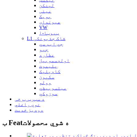
لینکن
مینی
بویک
هیوندای
VW
ټیوټا-۱
L1 شاک جذبونکی
جي ايم سي
جیو
عطارد
اولډسموبیل
پلیموت
کاډیلیک
سکېون
وولو
میتسوبیشي
سوزوکي
د سټرټ برخې
نوي راغلي
دودیز خدمت
ب Featه شوي محصولات