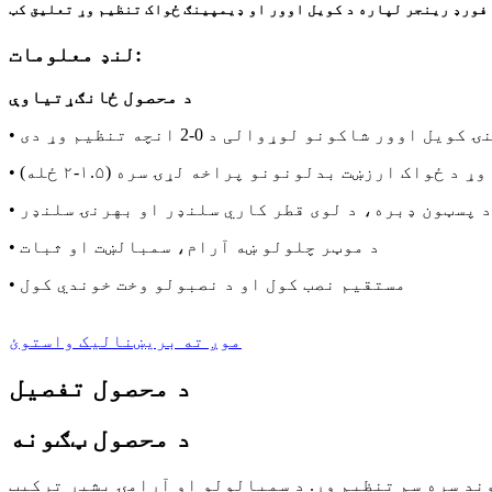
فورډ رینجر لپاره د کویل اوور او ډیمپینګ ځواک تنظیم وړ تعلیق کټ
لنډ معلومات:
د محصول ځانګړتیاوې
کویل اوور شاکونو لوړوالی د 0-2 انچه تنظیم وړ دی
 د پسټون ډبره، د لوی قطر کاري سلنډر او بهرنۍ سلنډر
• د موټر چلولو ښه آرام، سمبالښت او ثبات
• مستقیم نصب کول او د نصبولو وخت خوندي کول
موږ ته بریښنالیک واستوئ
د محصول تفصیل
د محصول ټګونه