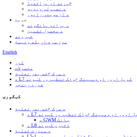
څېړنه او پراختیا
د نصبولو ویډیو
د ازموینې راپور
خدمت
د برانډ پانګونه
د محصول تضمین
خبرونه
موږ سره اړیکه ونیسئ
English
کور
محصولات
د سړک څخه بهر تعلیق
د L7 کویل اوور او ډمپینګ ځواک تنظیم وړ کټونه
فورډ رینجر
کټګورۍ
د سړک څخه بهر تعلیق
 کویل اوور او ډمپینګ ځواک تنظیم وړ کټونه
د GWM ټانک
د L8 ذخیرې کټونه
د سپورت تعلیق
L5-1 د تنظیم وړ ډیمپینګ شاکونه او سټرټونه