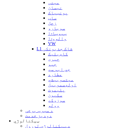
مینی
نیسان
پونټیاک
ساب
زحل
سوبارو
ټیوټا-۱
والوو-۱
VW
L1 شاک جذبونکی
کاډیلیک
چیری
جیو
جي ايم سي
عطارد
میتسوبیشي
اولډسموبیل
پلیموت
سکېون
سوزوکي
وولو
د سټرټ برخې
دودیز خدمت
ټیکنالوژي
د ټیکنالوژۍ لوړول