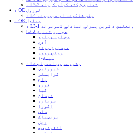
د L5-2 تعلیق ښکته کولو کټونه
د OE لوړول
د L4 پلس شاکونه او سټرټونه
د OE بدلول
هوایی تعلیق د کویل پسرلي تبادلې کټونو ته
L3-2 هوايي تعلیق
بي ایم ډبلیو
آډي
مرسډیز بینز
رینج روور
ټیسلا-۱
د L2 بشپړ سټرټ اسمبلۍ
شیورلیټ
کرایسلر
ډاج
فورډ
کیا
نیسان
سوبارو
اکورا
ساب
پونټیاک
زحل
انفینیټي
لیکسس