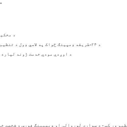
د 
• د مخکینۍ 
• د ۲۴-طریقه ډمپینګ ځواک په لاسي ډول د تنظیم وړ د ځواک ارزښت بدلونونو پراخه لړۍ سره (۱.۵-۲ ځله)
• د اوږدې مودې خدمت ژوند لپاره