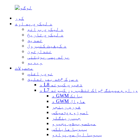
کور
د لیکري په اړه
د لیکري برانډ
د لیکري تاریخ
تصدیق
د کیفیت کنټرول
نندارتون
پرله پسې پوښتنې
ویډیو
محصولات
نوي راغلي
د سړک څخه بهر تعلیق
د L8 ذخیرې کټونه
 اوور او ډمپینګ ځواک تنظیم وړ کټونه
د GWM ټانک
د GWM هاوال
فورډ رینجر
اسوزو ډي-میکس
جیپ رینګلر
میتسوبیشي پجیرو
ټیوټا هایلکس
ټیوټا ایل سي پراډو