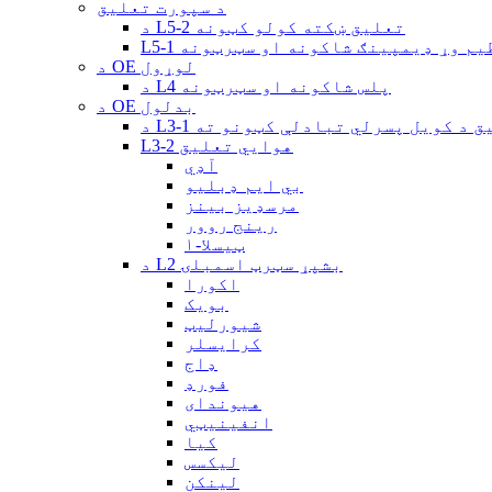
د سپورت تعلیق
د L5-2 تعلیق ښکته کولو کټونه
د تنظیم وړ ډیمپینګ شاکونه او سټرټونه
د OE لوړول
د L4 پلس شاکونه او سټرټونه
د OE بدلول
 تعلیق د کویل پسرلي تبادلې کټونو ته
L3-2 هوايي تعلیق
آډي
بي ایم ډبلیو
مرسډیز بینز
رینج روور
ټیسلا-۱
د L2 بشپړ سټرټ اسمبلۍ
اکورا
بویک
شیورلیټ
کرایسلر
ډاج
فورډ
هیوندای
انفینیټي
کیا
لیکسس
لینکن